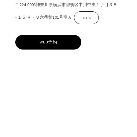
〒224-0003神奈川県横浜市都筑区中川中央１丁目３８
−１５ Ｋ・Ｕ六番館101号室 A
Z
BLOG
i
WEB予約
n
a
セ
ン
タ