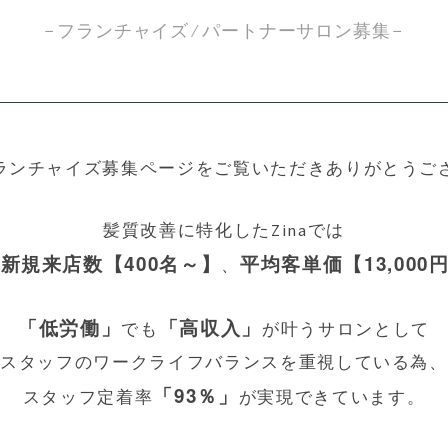
フランチャイズ ⁄ パートナーサロン募集
フランチャイズ募集ページを
ご覧いただきありがとうご
髪質改善に特化したZinaでは
新規来店数【400名～】
平均客単価【13,000
、
「低労働」
「高収入」
でも
が
叶うサロンとして
スタッフのワークライフバランスを
重視している為、
「93％」
スタッフ定着率
が
実現できています。