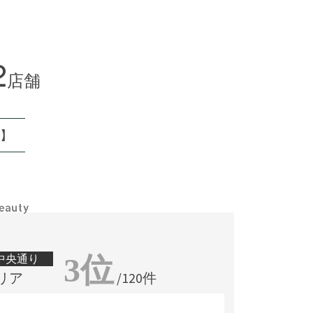
2
店舗
月】
3位
座中央通り
リア
/120件