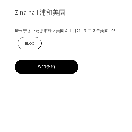
Zina nail 浦和美園
埼玉県さいたま市緑区美園４丁目21−３ コスモ美園 106
Z
BLOG
i
WEB予約
n
a
n
a