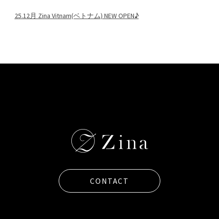
25.12月 Zina Vitnam(ベトナム) NEW OPEN♪
CONTACT