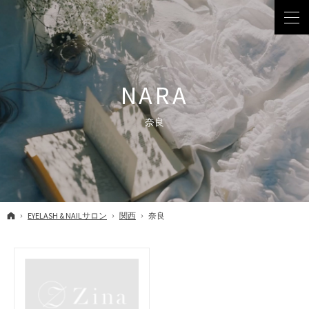
奈良
ホーム
EYELASH & NAILサロン
関西
奈良