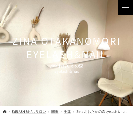
Zina おおたかの森
eyelash & nail
ホーム
EYELASH & NAILサロン
関東
千葉
Zina おおたかの森eyelash & nail