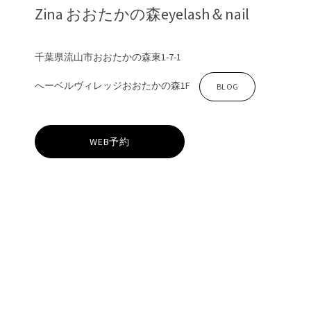
Zina おおたかの森eyelash＆nail
千葉県流山市おおたかの森東1-7-1
へーベルヴィレッジおおたかの森1F
Z
BLOG
i
WEB予約
n
a
お
お