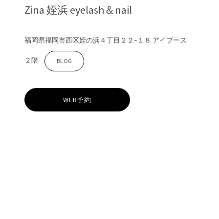
Zina 姪浜 eyelash＆nail
福岡県福岡市西区姪の浜４丁目２２−１８ アイブース
２階
Z
BLOG
i
WEB予約
n
a
姪
浜