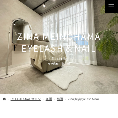
Zina 姪浜
eyelash & nail
ホーム
EYELASH & NAILサロン
九州
福岡
Zina 姪浜eyelash & nail