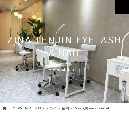
Zina 天神
eyelash & nail
ホーム
EYELASH & NAILサロン
九州
福岡
Zina 天神eyelash & nail