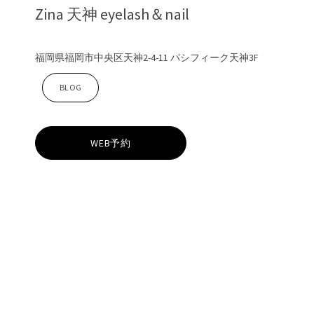
Zina 天神 eyelash＆nail
福岡県福岡市中央区天神2-4-11 パシフィーク天神3F
Z
BLOG
i
WEB予約
n
a
天
神