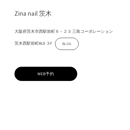
Zina nail 茨木
大阪府茨木市西駅前町６－２３ 三島コーポレーション
茨木西駅前町BLD ３F
Z
BLOG
i
WEB予約
n
a
茨