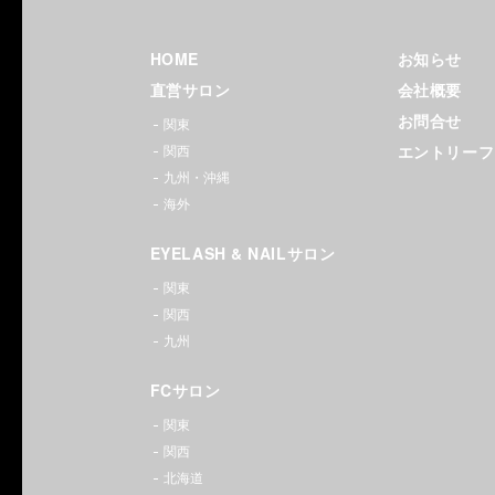
ーナ）
HOME
お知らせ
ヘアサ
直営サロン
会社概要
ロン｜
お問合せ
関東
エントリーフ
関西
銀座・
九州・沖縄
新宿・
海外
渋谷・
EYELASH & NAILサロン
関東
池袋・
関西
九州
大宮・
FCサロン
横浜・
関東
梅田・
関西
北海道