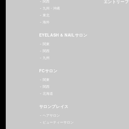
エントリーフ
関西
銀座・
九州・沖縄
新宿・
東北
海外
渋谷・
EYELASH & NAILサロン
池袋・
関東
関西
大宮・
九州
横浜・
FCサロン
梅田・
関東
関西
難波・
北海道
京都・
サロンプレイス
天神・
ヘアサロン
ビューティーサロン
札幌・