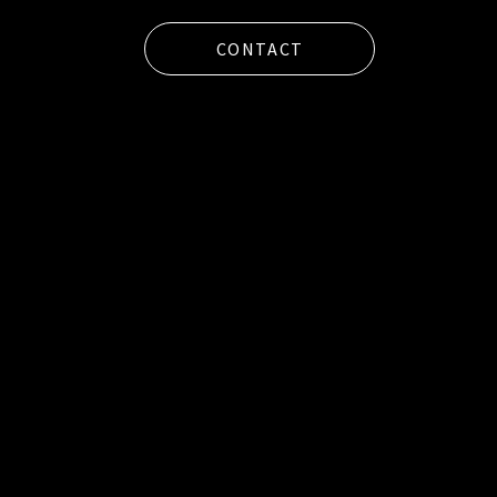
CONTACT
l
a
s
h
（
F
C