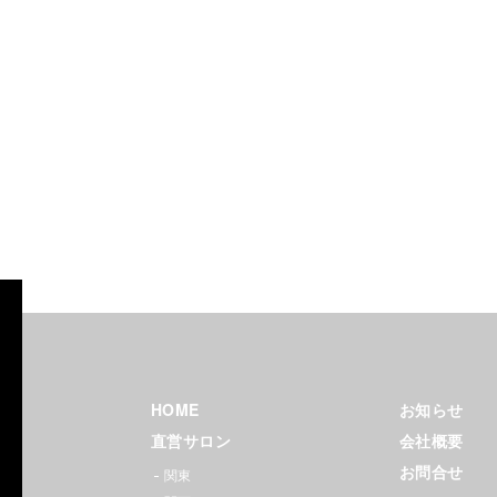
Zina（ジ
ーナ）
HOME
お知らせ
ヘアサ
直営サロン
会社概要
ロン｜
お問合せ
関東