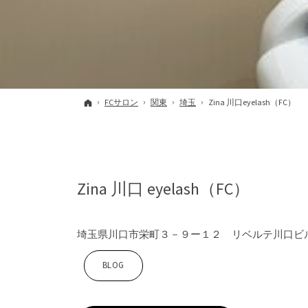
ホーム
FCサロン
関東
埼玉
Zina 川口eyelash（FC）
Zina 川口 eyelash（FC）
埼玉県川口市栄町３－９ー１２ リベルテ川口ビ
Z
BLOG
i