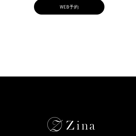
WEB予約
n
a
川
口
e
y
e