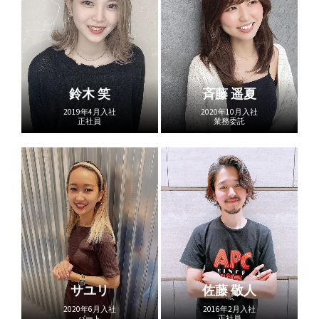
鈴木 笑
斉藤 遥夏
2019年4月入社
2020年10月入社
正社員
業務委託
サユリ
佐藤 敬人
2020年6月入社
2016年2月入社
パート
正社員