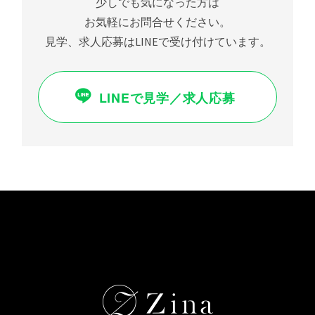
少しでも気になった方は
福利厚生・手当て
働きやすさを第一に考え、サロンの成長を目指しま
出産・育児休暇
お気軽にお問合せください。
・店販手当
す☆
撮影手当て
・役職手当
見学、求人応募はLINEで受け付けています。
社会保険完備（雇用保険/労災保険/健康保険/厚生年
・技術手当
有給休暇/育休・産休あり
金）
・スタイリスト月給保障制度
・独立支援制度
歩合手当
LINEで見学／求人応募
福利厚生・手当て
・撮影手当
店販手当
・税務バックアップサポート
撮影手当
社会保険完備（雇用保険/労災保険/健康保険/厚生年
残業代支給
金）
出産・育児休暇
スタイリスト月給保証制度
独立支援制度
出産・育児休暇
役職手当
歩合手当
店販手当
撮影手当
残業代支給