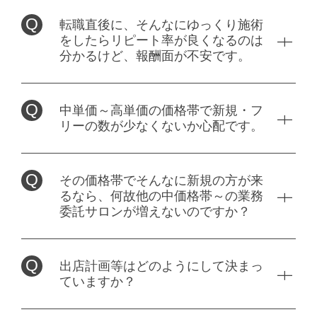
独立支援制度
勤務時間応相談
社会保険完備
転職直後に、そんなにゆっくり施術
外部講習
新規フリー客多数
こだわり
完全週休二日制
をしたらリピート率が良くなるのは
ブランクOK
カット料金4000円以上
土日休み可
分かるけど、報酬面が不安です。
副業OK・WワークOK
管理美容師免許歓迎
外部講習
社会保険完備
女性スタッフ比率50％以上
独立支援制度
デビューまで2年以内
土日休み可
外部講習
未経験者可
勤務時間応相談
中単価～高単価の価格帯で新規・フ
報酬
ブランクOK
管理美容師免許歓迎
リーの数が少なくないか心配です。
幹部・店長候補歓迎
給与
外部講習
女性スタッフ比率50％以上
■業務委託
ブランクOK
★指名50～70％・フリー 40％～・店販10%
副業OK・WワークOK
月給：20万円～23万円
その価格帯でそんなに新規の方が来
給与
★材料費一切引かずに還元します！
新規フリー客多数
るなら、何故他の中価格帯～の業務
★出勤日数の縛りもありません！
★交通費 一部支給 (10000 円/月まで)
女性スタッフ比率50％以上
委託サロンが増えないのですか？
(例)週１日～OK！
月給：25万円～80万円
カット料金4000円以上
★昇給随時
◆報酬実績
勤務時間
給与
出店計画等はどのようにして決まっ
★交通費 一部支給 (10000 円/月まで)
■入社2ヶ月目(24歳女性)
ていますか？
8h勤務／週休2日制
10:00～22:00 シフト・交代制
時給：1100円 ～
■正社員
1日約3～4名入客／平均単価10,000円
完全歩合： 30％ ～ 70％