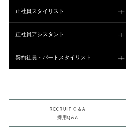
正社員スタイリスト
求人情報
正社員アシスタント
求人情報
必要免許・資格
契約社員・パートスタイリスト
美容師免許
求人情報
必要免許・資格
こだわり
美容師免許
求人情報
必要免許・資格
土日休み可
こだわり
勤務時間応相談
RECRUIT Q＆A
美容師免許
新規フリー客多数
必要免許・資格
カット料金4000円以上
採用Q＆A
社会保険完備
幹部・店長候補歓迎
こだわり
完全週休二日制
管理美容師免許歓迎
美容師免許
土日休み可