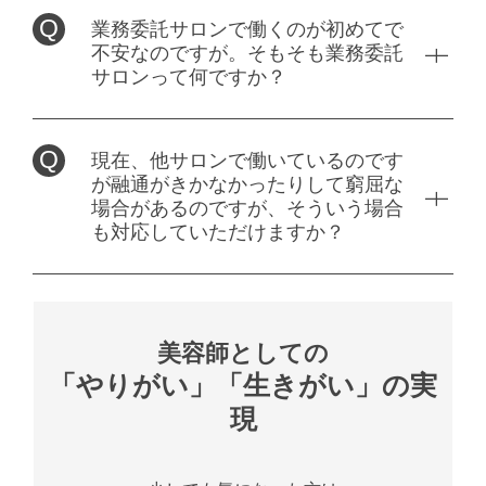
スタイリスト
★売上歩合3カ月60%保証→≪報酬483,000円≫
※店舗により異なる
業務委託サロンで働くのが初めてで
月25万円～
★昇給随時
不安なのですが。そもそも業務委託
■入社2年目(27歳男性)
★交通費 一部支給 (10000 円/月まで)指名40％～・フ
休日
サロンって何ですか？
完全歩合
9h勤務／週休2日制
リー 30％～・店販10%
指名40%～新規フリー30%～
1日約4～5名入客／平均単価13,000円
完全週休2日制 隔週休2日制 月別6 ～ 8 日
★売上歩合指名50%、新規フリー40%→≪報酬
現在、他サロンで働いているのです
630,300円≫
勤務時間
●休憩時間アリ！
勤務時間
が融通がきかなかったりして窮屈な
休憩時間は必ず1時間取れます！残業時間が無い事
場合があるのですが、そういう場合
※交通費なし
もZinaの特徴！
10:00〜22:00 シフト・交代制
も対応していただけますか？
9:00～22:00（4時間以上、週2以上の勤務）
※店舗により異なる
働きやすさを第一に考え、サロンの成長を目指しま
休日
休日
す☆
休日
・自由出勤制
美容師としての
自由出勤
福利厚生・手当て
土日祝休も含めて、自由に出勤日を選べます☆
「やりがい」「生きがい」の実
完全週休2日制 隔週休2日制 月別6 ～ 8 日 自由出勤
・夏季休暇あり ・冬季休暇あり
週1日～OK！
現
社会保険完備（雇用保険/労災保険/健康保険/厚生年
●休憩時間アリ！
金）
週2日・1日4時間～勤務可能です♪
休憩時間は必ず1時間取れます！
福利厚生・手当て
店販手当