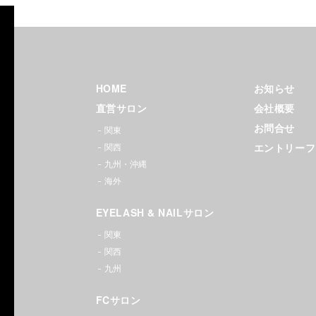
Zina（ジ
ーナ）
HOME
お知らせ
ヘアサ
直営サロン
会社概要
ロン｜
お問合せ
関東
エントリーフ
関西
銀座・
九州・沖縄
新宿・
海外
渋谷・
EYELASH & NAILサロン
関東
池袋・
関西
九州
大宮・
FCサロン
横浜・