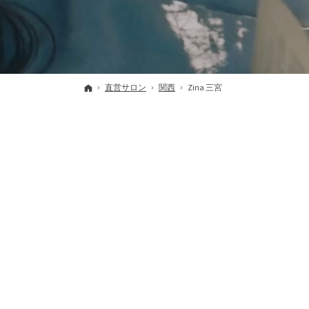
ホーム
直営サロン
関西
Zina 三宮