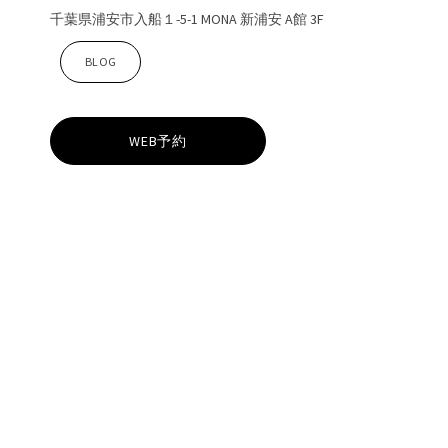
千葉県浦安市入船１-5-1 MONA 新浦安 A館 3F
Z
BLOG
i
WEB予約
n
a
新
浦
安