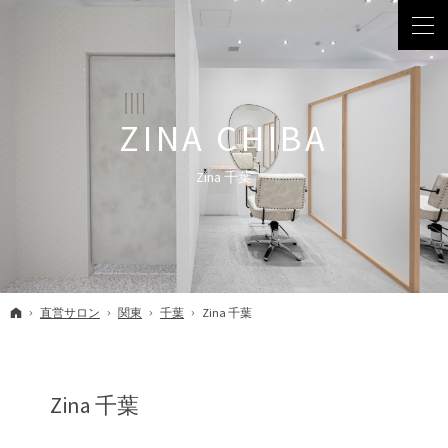
Zina 千葉
ホーム
直営サロン
関東
千葉
Zina 千葉
Zina 千葉