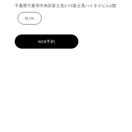
千葉県千葉市中央区富士見2-7-5富士見ハイネスビル1階
Z
BLOG
i
WEB予約
n
a
千
葉