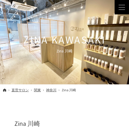
Zina 川崎
ホーム
直営サロン
関東
神奈川
Zina 川崎
Zina 川崎