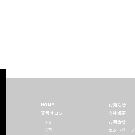
Zina（ジ
ーナ）
HOME
お知らせ
ヘアサ
直営サロン
会社概要
ロン｜
お問合せ
関東
エントリーフ
関西