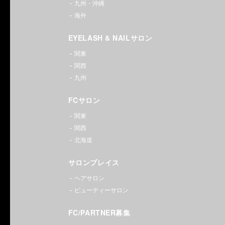
銀座・
九州・沖縄
新宿・
海外
渋谷・
EYELASH & NAILサロン
関東
池袋・
関西
九州
大宮・
FCサロン
横浜・
関東
梅田・
関西
北海道
難波・
サロンプレイス
京都・
ヘアサロン
天神・
ビューティーサロン
札幌・
FC/PARTNER募集