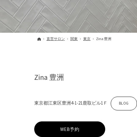
ホーム
直営サロン
関東
東京
Zina 豊洲
Zina 豊洲
東京都江東区豊洲4-1-21鹿取ビル1Ｆ
Z
BLOG
i
WEB予約