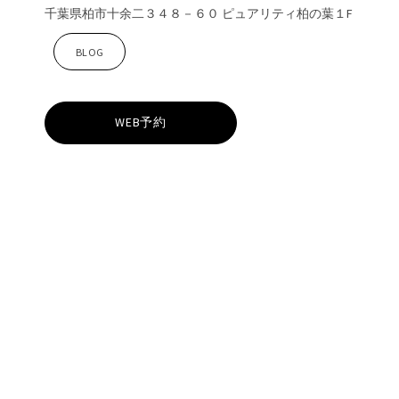
千葉県柏市十余二３４８－６０ ピュアリティ柏の葉１F
Z
BLOG
i
WEB予約
n
a
柏
の
葉