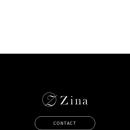
e
l
a
s
h
＆
n
a
CONTACT