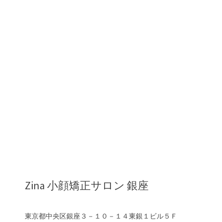
a
i
l
Zina 小顔矯正サロン 銀座
東京都中央区銀座３－１０－１４東銀１ビル５Ｆ