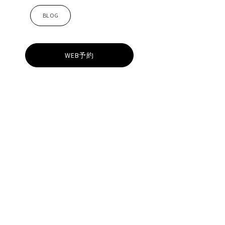
小
BLOG
顔
WEB予約
矯
正
サ
ロ
ン