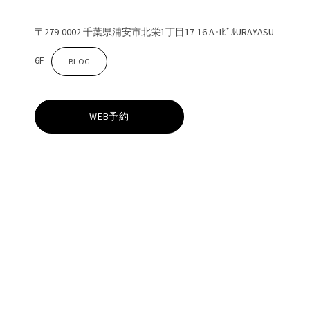
〒279-0002 千葉県浦安市北栄1丁目17-16 A･IﾋﾞﾙURAYASU
6F
Z
BLOG
i
WEB予約
n
a
浦
安
n