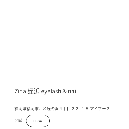
Z
i
n
a
銀
座
Zina 姪浜 eyelash＆nail
福岡県福岡市西区姪の浜４丁目２２−１８ アイブース
２階
Z
BLOG