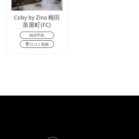
Coby by Zina 梅田
茶屋町(FC)
WEB予約
C
口コミ投稿
C
O
O
B
B
Y
Y
B
B
Y