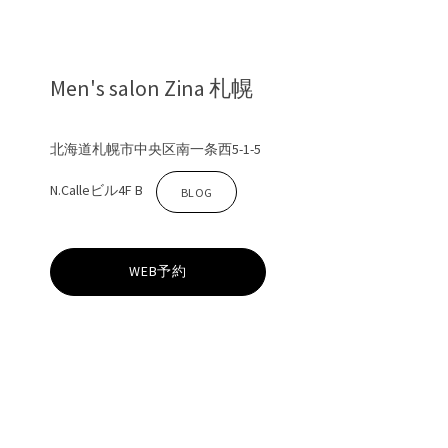
Men's salon Zina 札幌
北海道札幌市中央区南一条西5-1-5
N.Calleビル4F B
Z
BLOG
i
WEB予約
n
a
札