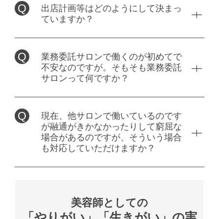
勤務時間
給与
出店計画等はどのようにして決まっ
★交通費 一部支給 (20000 円/月まで)
■入社2ヶ月目(24歳女性)
ていますか？
8h勤務／週休2日制
10:00～22:00 シフト・交代制
時給：1100円 ～
■正社員
1日約3～4名入客／平均単価10,000円
完全歩合： 30％ ～ 70％
スタイリスト
★売上歩合3カ月60%保証→≪報酬483,000円≫
※店舗により異なる
業務委託サロンで働くのが初めてで
月25万円～
★昇給随時
不安なのですが。そもそも業務委託
■入社2年目(27歳男性)
★交通費 一部支給 (20000 円/月まで)指名40％～・フ
休日
サロンって何ですか？
完全歩合
9h勤務／週休2日制
リー 30％～・店販10%
指名40%～新規フリー30%～
1日約4～5名入客／平均単価13,000円
完全週休2日制 隔週休2日制 月別6 ～ 8 日
★売上歩合指名50%、新規フリー40%→≪報酬
現在、他サロンで働いているのです
630,300円≫
勤務時間
●休憩時間アリ！
勤務時間
が融通がきかなかったりして窮屈な
休憩時間は必ず1時間取れます！残業時間が無い事
場合があるのですが、そういう場合
※交通費なし
もZinaの特徴！
10:00〜22:00 シフト・交代制
も対応していただけますか？
9:00～22:00（4時間以上、週2以上の勤務）
※店舗により異なる
働きやすさを第一に考え、サロンの成長を目指しま
休日
休日
す☆
休日
・自由出勤制
美容師としての
自由出勤
福利厚生・手当て
土日祝休も含めて、自由に出勤日を選べます☆
「やりがい」「生きがい」の実
完全週休2日制 隔週休2日制 月別6 ～ 8 日 自由出勤