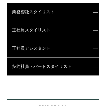
業務委託スタイリスト
正社員スタイリスト
求人情報
正社員アシスタント
求人情報
必要免許・資格
契約社員・パートスタイリスト
美容師免許
求人情報
必要免許・資格
こだわり
美容師免許
求人情報
必要免許・資格
土日休み可
こだわり
勤務時間応相談