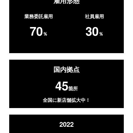
雇用形態
業務委託雇用
社員雇用
70
30
％
％
国内拠点
45
箇所
全国に新店舗拡大中！
2022