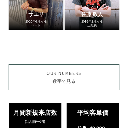
サユリ
佐藤 敬人
2020年6月入社
2016年2月入社
パート
正社員
OUR NUMBERS
数字で見る
月間新規来店数
平均客単価
(1店舗平均)