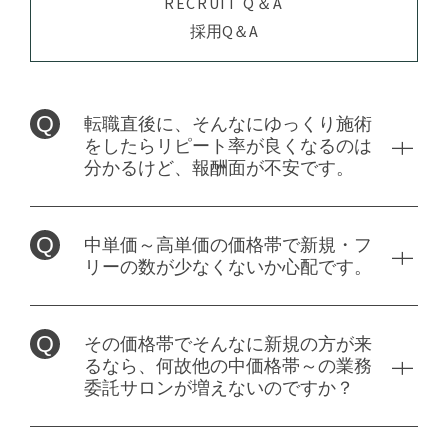
RECRUIT Q＆A
美容師免許
新規フリー客多数
必要免許・資格
カット料金4000円以上
採用Q＆A
社会保険完備
幹部・店長候補歓迎
こだわり
完全週休二日制
管理美容師免許歓迎
美容師免許
土日休み可
独立支援制度
勤務時間応相談
社会保険完備
転職直後に、そんなにゆっくり施術
外部講習
新規フリー客多数
こだわり
完全週休二日制
をしたらリピート率が良くなるのは
ブランクOK
カット料金4000円以上
土日休み可
分かるけど、報酬面が不安です。
副業OK・WワークOK
管理美容師免許歓迎
外部講習
社会保険完備
女性スタッフ比率50％以上
独立支援制度
デビューまで2年以内
土日休み可
外部講習
未経験者可
勤務時間応相談
中単価～高単価の価格帯で新規・フ
報酬
ブランクOK
管理美容師免許歓迎
リーの数が少なくないか心配です。
幹部・店長候補歓迎
給与
外部講習
女性スタッフ比率50％以上
■業務委託
ブランクOK
★指名50～70％・フリー 40％～・店販10%
副業OK・WワークOK
月給：20万円～23万円
その価格帯でそんなに新規の方が来
給与
★材料費一切引かずに還元します！
新規フリー客多数
るなら、何故他の中価格帯～の業務
★出勤日数の縛りもありません！
★交通費 一部支給 (20000 円/月まで)
女性スタッフ比率50％以上
委託サロンが増えないのですか？
(例)週１日～OK！
月給：25万円～80万円
カット料金4000円以上
★昇給随時
◆報酬実績