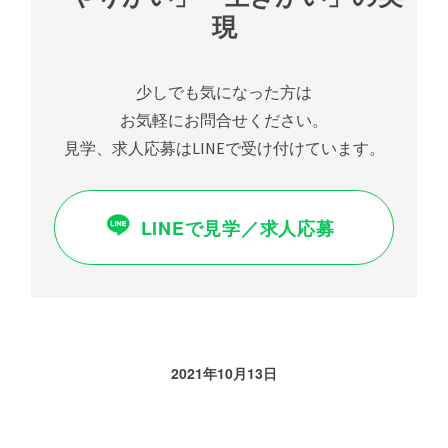
・夏季休暇あり ・冬季休暇あり
週1日～OK！
現
社会保険完備（雇用保険/労災保険/健康保険/厚生年
●休憩時間アリ！
金）
週2日・1日4時間～勤務可能です♪
休憩時間は必ず1時間取れます！
福利厚生・手当て
店販手当
少しでも気になった方は
福利厚生・手当て
働きやすさを第一に考え、サロンの成長を目指しま
出産・育児休暇
お気軽にお問合せください。
・店販手当
す☆
撮影手当て
・役職手当
見学、求人応募はLINEで受け付けています。
社会保険完備（雇用保険/労災保険/健康保険/厚生年
・技術手当
有給休暇/育休・産休あり
金）
・スタイリスト月給保障制度
・独立支援制度
歩合手当
LINEで見学／求人応募
福利厚生・手当て
・撮影手当
店販手当
・税務バックアップサポート
撮影手当
社会保険完備（雇用保険/労災保険/健康保険/厚生年
残業代支給
金）
出産・育児休暇
スタイリスト月給保証制度
独立支援制度
2021年10月13日
出産・育児休暇
役職手当
歩合手当