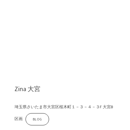
e
y
e
l
a
Zina 大宮
s
埼玉県さいたま市大宮区桜木町１－３－４－３F 大宮B
h
区画
Z
BLOG