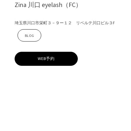
Zina 川口 eyelash（FC）
a
埼玉県川口市栄町３－９ー１２ リベルテ川口ビル３F
Z
i
BLOG
i
l
WEB予約
n
a
川
口