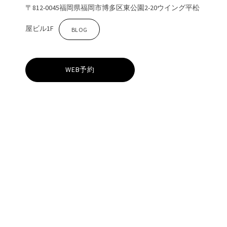
〒812-0045福岡県福岡市博多区東公園2-20ウイング平松
屋ビル1F
Z
BLOG
i
WEB予約
n
a
吉
塚
e