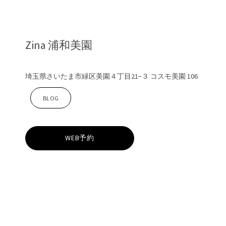
Zina 浦和美園
埼玉県さいたま市緑区美園４丁目21−３ コスモ美園 106
Z
BLOG
i
WEB予約
n
a
浦