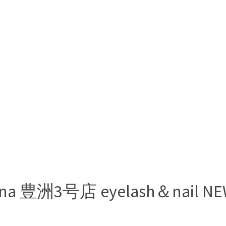
i
n
a
大
宮
ina 豊洲3号店 eyelash＆nail N