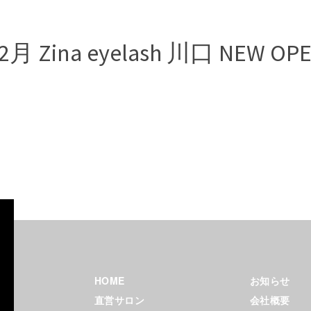
.2月 Zina eyelash 川口 NEW OP
Zina（ジ
ーナ）
HOME
お知らせ
ヘアサ
直営サロン
会社概要