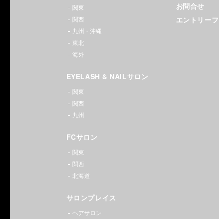
ロン｜
お問合せ
関東
エントリーフ
関西
銀座・
九州・沖縄
新宿・
東北
海外
渋谷・
EYELASH & NAILサロン
池袋・
関東
関西
大宮・
九州
横浜・
FCサロン
梅田・
関東
関西
難波・
北海道
京都・
サロンプレイス
天神・
ヘアサロン