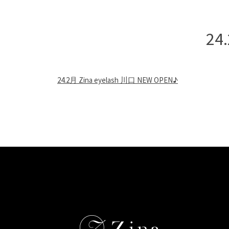
24
24.2月 Zina eyelash 川口 NEW OPEN♪