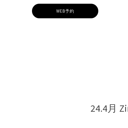
l
WEB予約
a
s
h
（
F
24.4月 Z
C