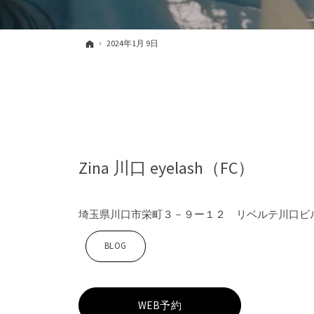
ホーム
2024年1月 9日
Zina 川口 eyelash（FC）
埼玉県川口市栄町３－９ー１２ リベルテ川口ビ
Z
BLOG
i
WEB予約