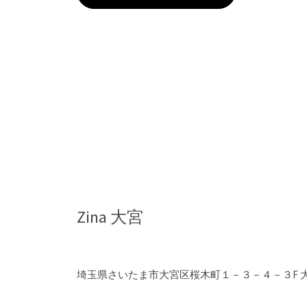
n
a
川
口
e
Zina 大宮
y
埼玉県さいたま市大宮区桜木町１－３－４－３F 
e